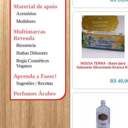
Material de apoio
Acessórios
Medidores
Multimarcas
Revenda
Biossencia
Hathas Difusores
Regia Cosméticos
NOSSA TERRA - Base para
Veganos
Sabonete Glicerinado Branca K
Aprenda a Fazer!
R$ 40,0
Sugestões / Receitas
Perfumes Árabes