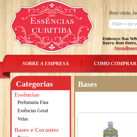
Bem vindo, fa
Endereço: Rua Teff
Bairro: Bom Retiro,
Atendimen
SOBRE A EMPRESA
COMO COMPRAR
Categorias
Bases
Essências
Perfumaria Fina
Essências Geral
Velas
Bases e Corantes