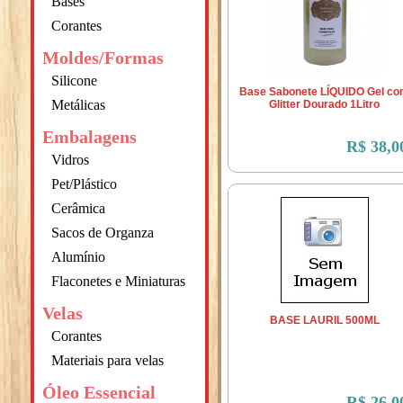
Bases
Corantes
Moldes/Formas
Silicone
Base Sabonete LÍQUIDO Gel c
Metálicas
Glitter Dourado 1Litro
Embalagens
R$ 38,0
Vidros
Pet/Plástico
Cerâmica
Sacos de Organza
Alumínio
Flaconetes e Miniaturas
Velas
BASE LAURIL 500ML
Corantes
Materiais para velas
Óleo Essencial
R$ 26,0