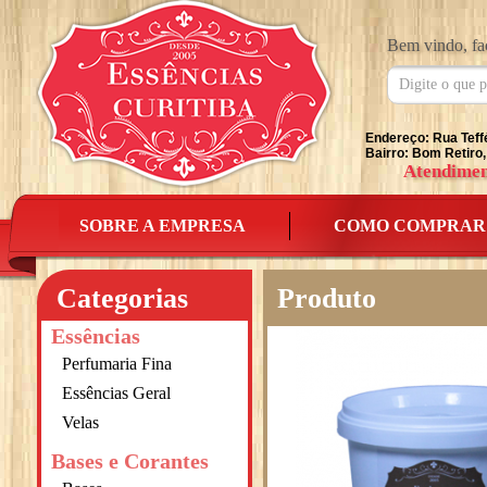
Bem vindo, fa
Endereço: Rua Teff
Bairro: Bom Retiro,
Atendimen
SOBRE A EMPRESA
COMO COMPRAR
Categorias
Produto
Essências
Perfumaria Fina
Essências Geral
Velas
Bases e Corantes