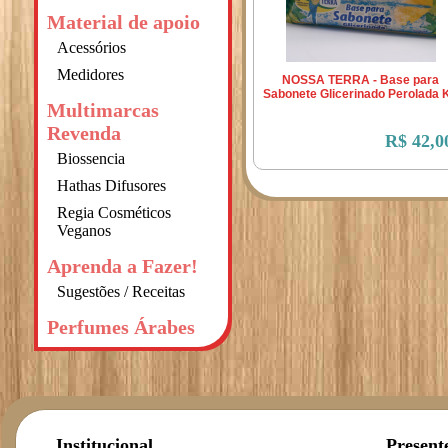
Material de apoio
Acessórios
Medidores
NOSSA TERRA - Base para
Sabonete Glicerinado Perolada 
Multimarcas
Revenda
R$ 42,0
Biossencia
Hathas Difusores
Regia Cosméticos
Veganos
Aprenda a Fazer!
Sugestões / Receitas
Perfumes Árabes
Institucional
Present