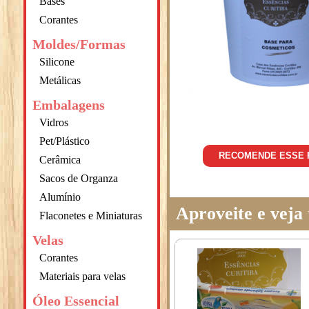
Bases
Corantes
Moldes/Formas
Silicone
Metálicas
Embalagens
Vidros
Pet/Plástico
RECOMENDE ESSE
Cerâmica
Sacos de Organza
Alumínio
Aproveite e vej
Flaconetes e Miniaturas
Velas
Corantes
Materiais para velas
Óleo Essencial