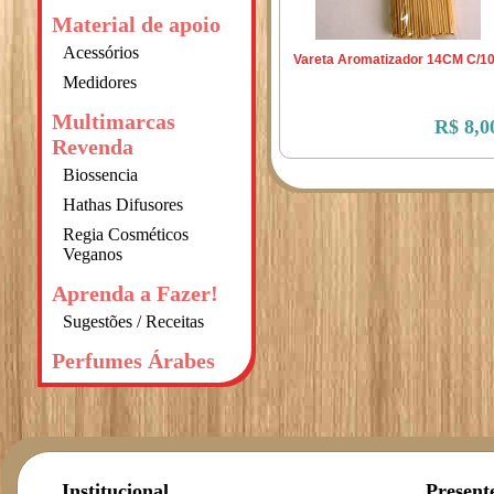
Material de apoio
Acessórios
Vareta Aromatizador 14CM C/1
Medidores
Multimarcas
R$ 8,0
Revenda
Biossencia
Hathas Difusores
Regia Cosméticos
Veganos
Aprenda a Fazer!
Sugestões / Receitas
Perfumes Árabes
Institucional
Present