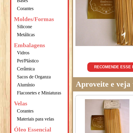
Bases
Corantes
Moldes/Formas
Silicone
Metálicas
Embalagens
Vidros
Pet/Plástico
RECOMENDE ESSE
Cerâmica
Sacos de Organza
Aproveite e vej
Alumínio
Flaconetes e Miniaturas
Velas
Corantes
Materiais para velas
Óleo Essencial