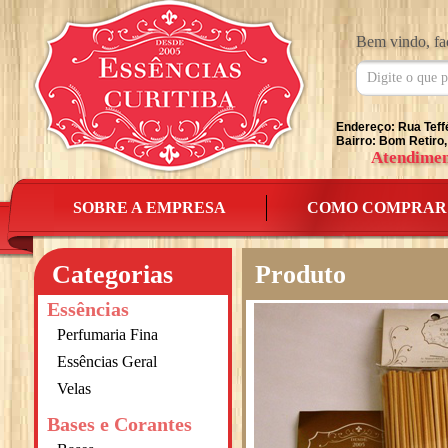
Bem vindo, fa
Endereço: Rua Teff
Bairro: Bom Retiro,
Atendimen
SOBRE A EMPRESA
COMO COMPRAR
Categorias
Produto
Essências
Perfumaria Fina
Essências Geral
Velas
Bases e Corantes