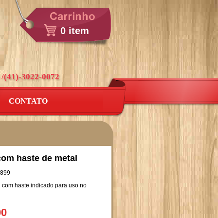
0 item
 /(41)-3022-0072
CONTATO
om haste de metal
899
 com haste indicado para uso no
00