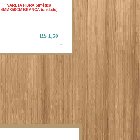
VARETA FIBRA Sintética
4MMX50CM BRANCA (unidade)
R$ 1,50