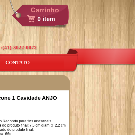
0 item
 /(41)-3022-0072
CONTATO
icone 1 Cavidade ANJO
o Redondo para fins artesanais.
do produto final: 7,5 cm diam. x 2,2 cm
ado do produto final:
ina: 66g