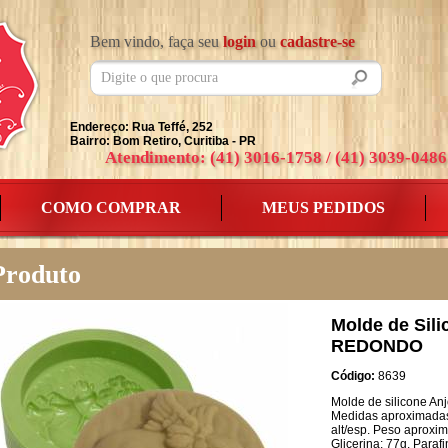
Bem vindo, faça seu
login
ou
cadastre-se
Endereço: Rua Teffé, 252
Bairro: Bom Retiro, Curitiba - PR
Atendimento: (41) 3016-1758 / (41) 3039-0486
COMO COMPRAR
MEUS PEDIDOS
Produto
Molde de Sil
REDONDO
Código:
8639
Molde de silicone Anj
Medidas aproximadas 
alt/esp. Peso aproxim
Glicerina: 77g. Paraf