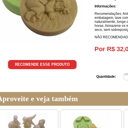
Informações:
Recomendações: Antes
embalagem, lave com 
naturalmente, longe d
horas. Armazene os m
seco, sem sobreposi
NÃO RECOMENDADO
Por R$ 32,
RECOMENDE ESSE PRODUTO
Quantidade:
Aproveite e veja também