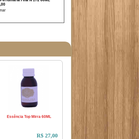
Perfumaria Fina N 172 60ML
,00
nar
Essência Top Mirra 60ML
R$ 27,00