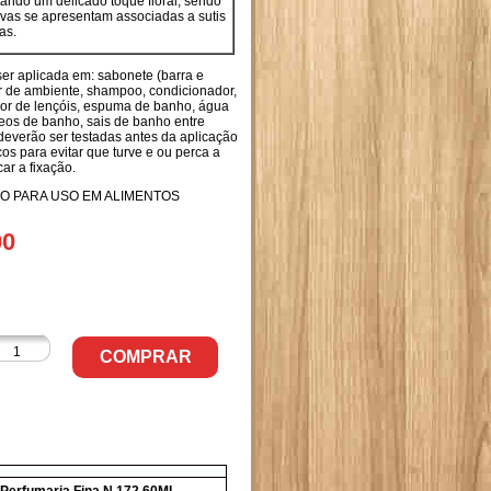
ando um delicado toque floral, sendo
tivas se apresentam associadas a sutis
as.
er aplicada em: sabonete (barra e
or de ambiente, shampoo, condicionador,
or de lençóis, espuma de banho, água
leos de banho, sais de banho entre
deverão ser testadas antes da aplicação
s para evitar que turve e ou perca a
car a fixação.
 PARA USO EM ALIMENTOS
00
COMPRAR