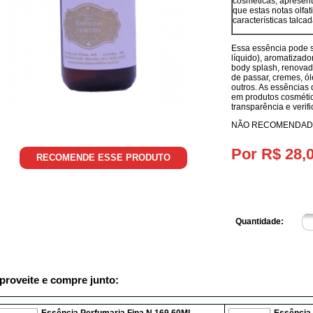
cosméticas, apresent
que estas notas olfa
características talcad
Essa essência pode s
líquido), aromatizad
body splash, renovad
de passar, cremes, ó
outros. As essências 
em produtos cosmético
transparência e verifi
NÃO RECOMENDADO
Por R$ 28,
RECOMENDE ESSE PRODUTO
Quantidade:
proveite e compre junto: