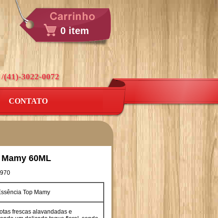
0 item
 /(41)-3022-0072
CONTATO
p Mamy 60ML
970
ssência Top Mamy
Notas frescas alavandadas e