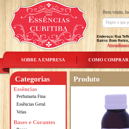
Bem vindo, fa
Endereço: Rua Teff
Bairro: Bom Retiro,
Atendimen
SOBRE A EMPRESA
COMO COMPRAR
Categorias
Produto
Essências
Perfumaria Fina
Essências Geral
Velas
Bases e Corantes