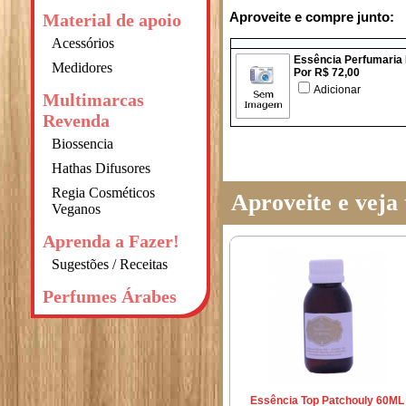
Aproveite e compre junto:
Material de apoio
Acessórios
Essência Perfumaria
Medidores
Por R$ 72,00
Adicionar
Multimarcas
Revenda
Biossencia
Hathas Difusores
Regia Cosméticos
Aproveite e vej
Veganos
Aprenda a Fazer!
Sugestões / Receitas
Perfumes Árabes
Essência Top Patchouly 60ML