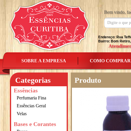
Bem vindo, fa
Endereço: Rua Teff
Bairro: Bom Retiro,
Atendimen
SOBRE A EMPRESA
COMO COMPRAR
Categorias
Produto
Essências
Perfumaria Fina
Essências Geral
Velas
Bases e Corantes