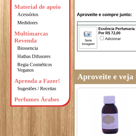
Material de apoio
Acessórios
Aproveite e compre junto:
Medidores
Essência Perfumaria
Multimarcas
Por R$ 72,00
Adicionar
Revenda
Biossencia
Hathas Difusores
Regia Cosméticos
Veganos
Aproveite e vej
Aprenda a Fazer!
Sugestões / Receitas
Perfumes Árabes