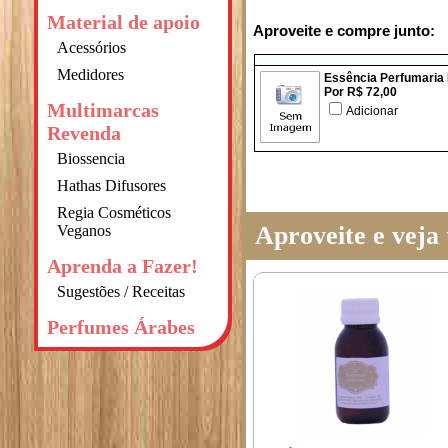
Material de apoio
Aproveite e compre junto:
Acessórios
Medidores
Essência Perfumaria
Por R$ 72,00
Multimarcas
Adicionar
Revenda
Biossencia
Hathas Difusores
Regia Cosméticos
Aproveite e vej
Veganos
Aprenda a Fazer!
Sugestões / Receitas
Perfumes Árabes