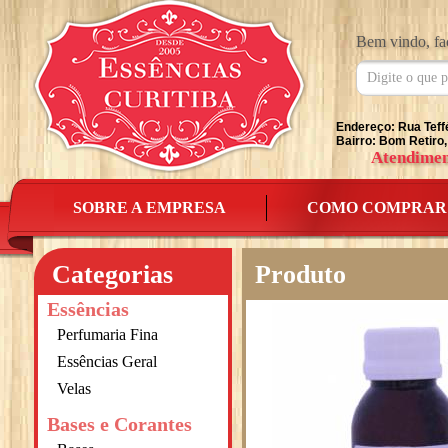
Bem vindo, fa
Endereço: Rua Teff
Bairro: Bom Retiro,
Atendimen
SOBRE A EMPRESA
COMO COMPRAR
Categorias
Produto
Essências
Perfumaria Fina
Essências Geral
Velas
Bases e Corantes