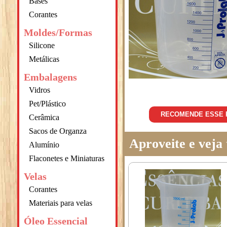
Bases
Corantes
Moldes/Formas
Silicone
Metálicas
Embalagens
Vidros
Pet/Plástico
RECOMENDE ESSE
Cerâmica
Sacos de Organza
Aproveite e vej
Alumínio
Flaconetes e Miniaturas
Velas
Corantes
Materiais para velas
Óleo Essencial