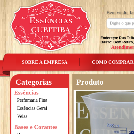
Bem vindo, fa
Endereço: Rua Teff
Bairro: Bom Retiro,
Atendimen
SOBRE A EMPRESA
COMO COMPRAR
Categorias
Produto
Essências
Perfumaria Fina
Essências Geral
Velas
Bases e Corantes