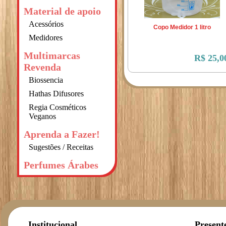
Material de apoio
Acessórios
Copo Medidor 1 litro
Medidores
Multimarcas
R$ 25,0
Revenda
Biossencia
Hathas Difusores
Regia Cosméticos
Veganos
Aprenda a Fazer!
Sugestões / Receitas
Perfumes Árabes
Institucional
Present