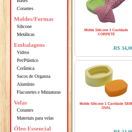
Bases
Corantes
Moldes/Formas
Silicone
Molde Silicone 1 Cavidade
Metálicas
CORPETE
Embalagens
R$ 34,0
Vidros
Pet/Plástico
Cerâmica
Sacos de Organza
Alumínio
Flaconetes e Miniaturas
Velas
Molde Silicone 1 Cavidade SEM
OVAL
Corantes
Materiais para velas
Óleo Essencial
R$ 24,0