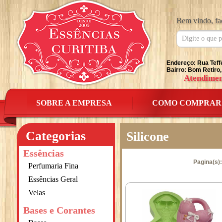
Bem vindo, fa
Endereço: Rua Teff
Bairro: Bom Retiro,
Atendimen
SOBRE A EMPRESA
COMO COMPRAR
Categorias
Silicone
Essências
Pagina(s):
Perfumaria Fina
Essências Geral
Velas
Bases e Corantes