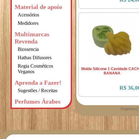
Material de apoio
Acessórios
Medidores
Multimarcas
Revenda
Biossencia
Hathas Difusores
Regia Cosméticos
Molde Silicone 1 Cavidade CAC
Veganos
BANANA
Aprenda a Fazer!
R$ 36,0
Sugestões / Receitas
Perfumes Árabes
Pagina(s):